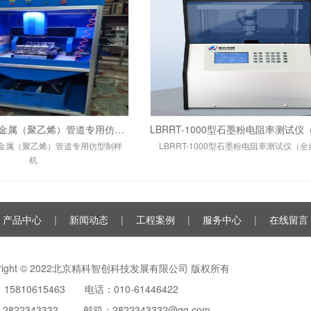
CNC-500型非金属（聚乙烯）管道专用仿型制样机
型非金属（聚乙烯）管道专用仿型制样
LBRRT-1000型石墨粉电阻率测试仪（
机
产品中心
|
新闻动态
|
工程案例
|
服务中心
|
在线留言
yright © 2022北京精科智创科技发展有限公司 版权所有
15810615463 电话：010-61446422
：
2822343332
邮箱：2822343332@qq.com