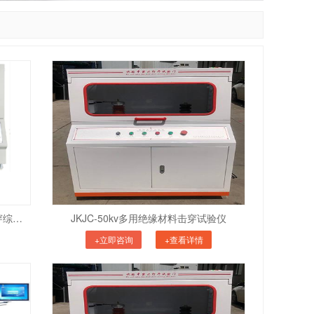
BRCR-101型界面材料热阻导热及击穿综合测试仪
JKJC-50kv多用绝缘材料击穿试验仪
+立即咨询
+查看详情