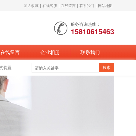
加入收藏
|
在线客服
|
在线留言
|
联系我们
|
网站地图
服务咨询热线：
15810615463
在线留言
企业相册
联系我们
试装置