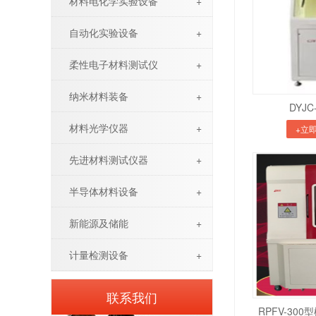
材料电化学实验设备
+
自动化实验设备
+
柔性电子材料测试仪
+
纳米材料装备
+
DYJ
材料光学仪器
+
+立
先进材料测试仪器
+
半导体材料设备
+
新能源及储能
+
计量检测设备
+
联系我们
RPFV-3