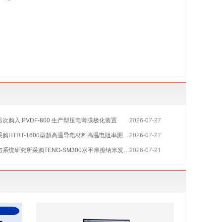
次购入 PVDF-800 生产型压电薄膜极化装置
2026-07-27
购HTRT-1600型超高温导电材料高温电阻率测试仪
2026-07-27
统研究所采购TENG-SM300水平摩擦纳米发电机测试系统
2026-07-21